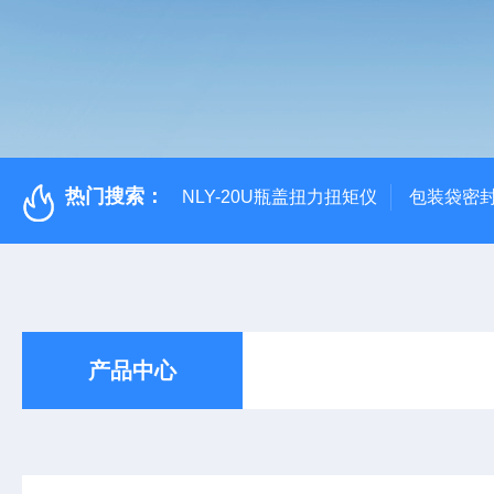
热门搜索：
NLY-20U瓶盖扭力扭矩仪
包装袋密
产品中心