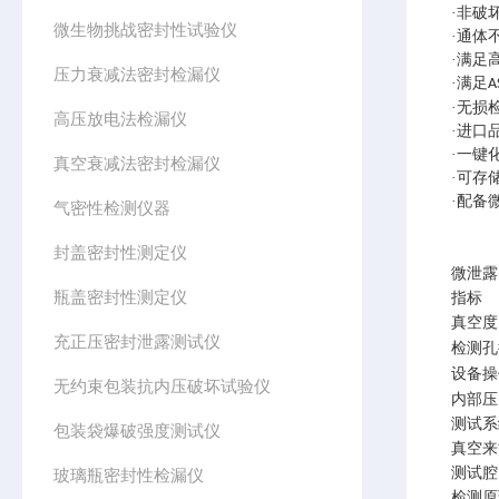
·非破
微生物挑战密封性试验仪
·通体
·满足
压力衰减法密封检漏仪
·满足
A
·无损
高压放电法检漏仪
·进口
·一键
真空衰减法密封检漏仪
·可存
·配备
气密性检测仪器
封盖密封性测定仪
微泄露
瓶盖密封性测定仪
指标
真空度
充正压密封泄露测试仪
检测孔
设备操
无约束包装抗内压破坏试验仪
内部压
测试系
包装袋爆破强度测试仪
真空来
测试腔
玻璃瓶密封性检漏仪
检测原