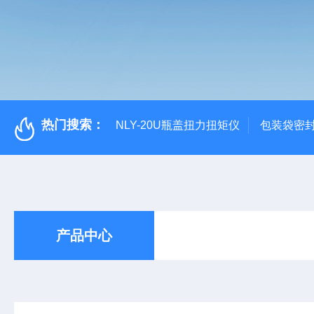
热门搜索：
NLY-20U瓶盖扭力扭矩仪
包装袋密
产品中心