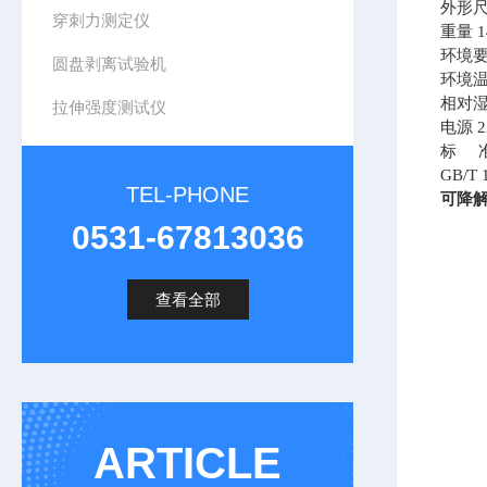
外形
穿刺力测定仪
重量
1
环境
圆盘剥离试验机
环境
相对
拉伸强度测试仪
电源
2
标
GB/T 
TEL-PHONE
可降
0531-67813036
查看全部
ARTICLE