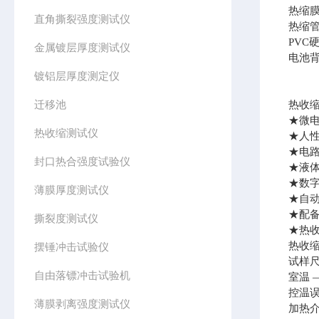
热缩
直角撕裂强度测试仪
热缩
PVC
金属镀层厚度测试仪
电池
镀铝层厚度测定仪
迁移池
热收
★微电
热收缩测试仪
★人性
★电路
封口热合强度试验仪
★液
★数字
薄膜厚度测试仪
★自动
★配
撕裂度测试仪
★热
热收
摆锤冲击试验仪
试样
自由落镖冲击试验机
室温
控温
薄膜剥离强度测试仪
加热