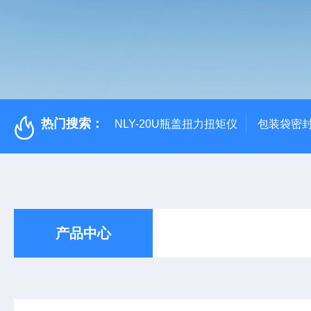
热门搜索：
NLY-20U瓶盖扭力扭矩仪
包装袋密
产品中心