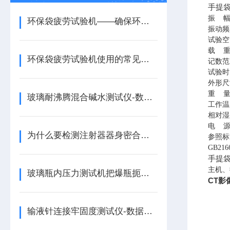
手提
振
幅
环保袋疲劳试验机——确保环保袋高质量的重要工具
振动频
试验空
载
重
环保袋疲劳试验机使用的常见问题有哪些？
记数范
试验时
外形尺
重
玻璃耐沸腾混合碱水测试仪-数据可追溯
工作温
相对湿
电
源
为什么要检测注射器器身密合性？注射器器身密合测试仪
参照标
GB
手提
主机、
玻璃瓶内压力测试机把爆瓶扼杀在摇篮里
CT影
输液针连接牢固度测试仪-数据可追溯