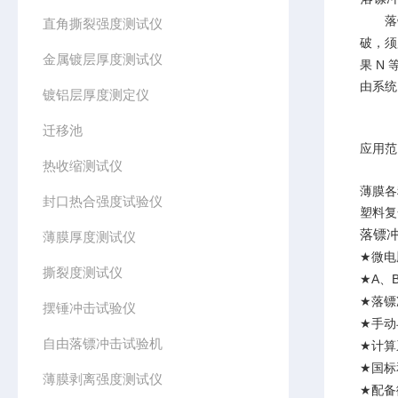
落
直角撕裂强度测试仪
破，须
金属镀层厚度测试仪
N
果
由系统
镀铝层厚度测定仪
迁移池
应用范
热收缩测试仪
薄膜各
封口热合强度试验仪
塑料复
落镖
薄膜厚度测试仪
★
微电
撕裂度测试仪
★A
、
★
落镖
摆锤冲击试验仪
★
手动
自由落镖冲击试验机
★
计算
★
国标
薄膜剥离强度测试仪
★
配备