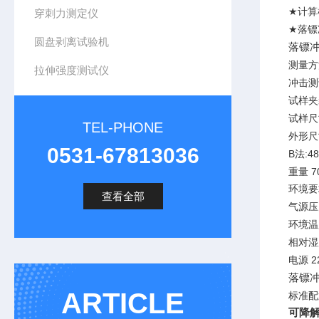
★
计算
穿刺力测定仪
★
落镖
圆盘剥离试验机
落镖
测量方
拉伸强度测试仪
冲击测
试样夹
试样尺
TEL-PHONE
外形尺
0531-67813036
B
:4
法
7
重量
环境要
查看全部
气源压
环境温
相对湿
2
电源
落镖
ARTICLE
标准配
可降