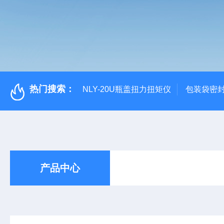
热门搜索：
NLY-20U瓶盖扭力扭矩仪
包装袋密
产品中心