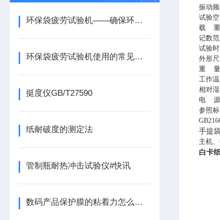
振动频
试验空
环保袋疲劳试验机——确保环保袋高质量的重要工具
载
记数范
试验时
环保袋疲劳试验机使用的常见问题有哪些？
外形尺
重
工作温
相对湿
挺度仪GB/T27590
电
参照标
GB
纸耐破度的测定法
手提
主机、
白卡
管制瓶耐热冲击试验仪#快讯
数码产品保护膜的粘着力怎么测试