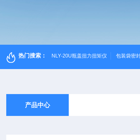
热门搜索：
NLY-20U瓶盖扭力扭矩仪
包装袋密
产品中心