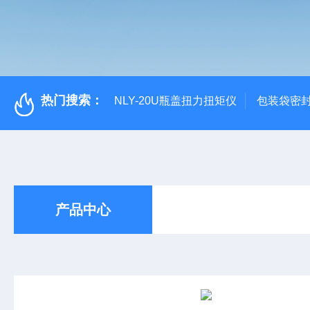
热门搜索：
NLY-20U瓶盖扭力扭矩仪
包装袋密
产品中心