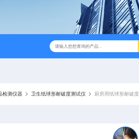
试仪YBB00332002
金属箔片摆锤冲击测定仪
纸箱抗
品检测仪器
卫生纸球形耐破度测试仪
厨房用纸球形耐破度