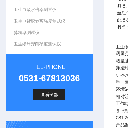
·具
卫生巾吸水倍率测试仪
·丝
·配
卫生巾背胶剥离强度测试仪
·具备
掉粉率测试仪
卫生纸球形耐破度测试仪
卫生
测量
测量
TEL-PHONE
穿透
机器
0531-67813036
重
环境
查看全部
相对
工作
参照
GBT 2
产品