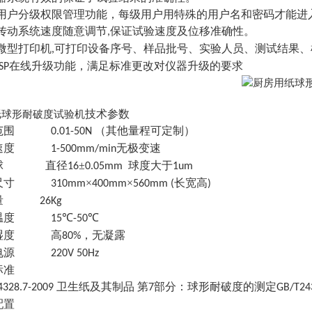
备用户分级权限管理功能，每级用户用特殊的用户名和密码才能进
杠传动系统速度随意调节
保证试验速度及位移准确性。
,
备微型打印机
可打印设备序号、样品批号、实验人员、测试结果、
,
在线升级功能，满足标准更改对仪器升级的要求
ISP
技术参数
纸球形耐破度试验机
范围
（其他量程可定制）
0.01-50N
速度
无极变速
1-500mm/min
球
直径
±
球度大于
16
0.05mm
1um
尺寸
×
×
长宽高
310mm
400mm
560mm (
)
量
26Kg
温度
℃
℃
15
-50
湿度
高
，无凝露
80%
电源
220V 50Hz
标准
卫生纸及其制品 第
部分：球形耐破度的测定
4328.7-2009
7
GB/T24
配置