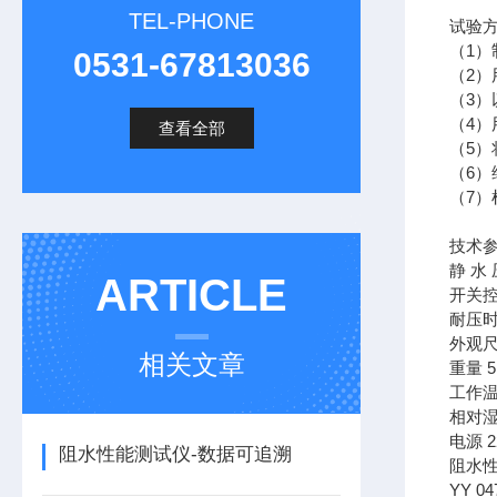
TEL-PHONE
试验
（1
0531-67813036
（2）
（3
（4
查看全部
（5
（6）
（7
技术
静 水 
ARTICLE
开关控
耐压时间
外观尺
相关文章
重量 5
工作温度
相对湿
电源 2
阻水性能测试仪-数据可追溯
阻水
YY 