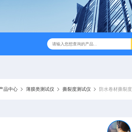
试仪YBB00332002
金属箔片摆锤冲击测定仪
纸箱抗
产品中心
薄膜类测试仪
撕裂度测试仪
防水卷材撕裂度