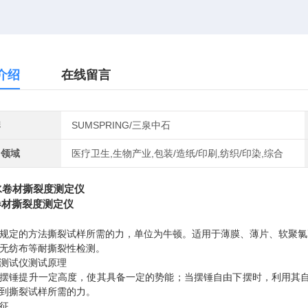
介绍
在线留言
牌
SUMSPRING/三泉中石
用领域
医疗卫生,生物产业,包装/造纸/印刷,纺织/印染,综合
卷材撕裂度测定仪
规定的方法撕裂试样所需的力，单位为牛顿。
适用于薄膜、薄片、软聚氯
无纺布等耐撕裂性检测。
测试仪
测试原理
摆锤提升一定高度，使其具备一定的势能；当摆锤自由下摆时，利用其
到撕裂试样所需的力。
征