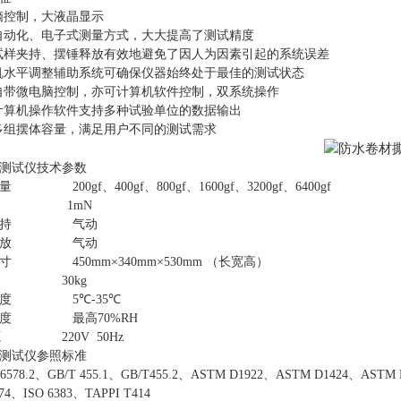
脑控制，大液晶显示
自动化、电子式测量方式，大大提高了测试精度
试样夹持、摆锤释放有效地避免了因人为因素引起的系统误差
机水平调整辅助系统可确保仪器始终处于最佳的测试状态
自带微电脑控制，亦可计算机软件控制，双系统操作
计算机操作软件支持多种试验单位的数据输出
多组摆体容量，满足用户不同的测试需求
测试仪
技术参数
量
200gf
、
400gf
、
800gf
、
1600gf
、
3200gf
、
6400gf
1mN
持
气动
放
气动
寸
450mm
×
340mm
×
530mm
（长宽高）
30kg
度
5
℃
-35
℃
度
最高
70%RH
源
220V 50Hz
测试仪
参照标准
6578.2
、
GB/T 455.1
、
GB/T455.2
、
ASTM D1922
、
ASTM D1424
、
ASTM 
74
、
ISO 6383
、
TAPPI T414