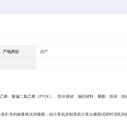
产地类别
国产
乙烯、聚偏二氯乙烯（
PVDC
）、防水卷材、编织材料、聚酯、纸张、纸
自身贮存的能量将试样撕裂；由
计算机控制系统
计算出撕裂试样时消耗的