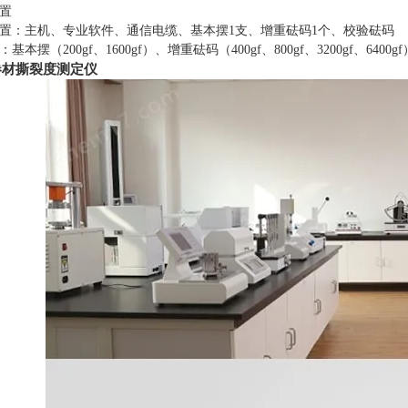
置
置：主机、专业软件、通信电缆、基本摆
1
支、增重砝码
1
个、校验砝码
：基本摆（
200gf
、
1600gf
）、增重砝码（
400gf
、
800gf
、
3200gf
、
6400gf
卷材撕裂度测定仪