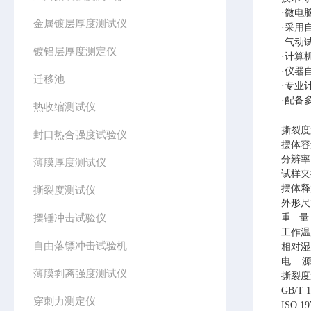
·微电
金属镀层厚度测试仪
·采用
·气动
镀铝层厚度测定仪
·计算
·仪器
迁移池
·专业
·配备
热收缩测试仪
撕裂度
封口热合强度试验仪
摆体容
分辨率
薄膜厚度测试仪
试样夹
摆体释
撕裂度测试仪
外形尺
摆锤冲击试验仪
重
量
工作温
自由落镖冲击试验机
相对湿
电
薄膜剥离强度测试仪
撕裂度
GB/T 1
穿刺力测定仪
ISO 19