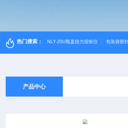
热门搜索：
NLY-20U瓶盖扭力扭矩仪
包装袋密
产品中心