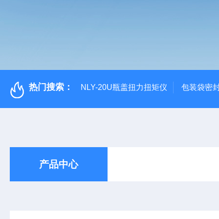
热门搜索：
NLY-20U瓶盖扭力扭矩仪
包装袋密
产品中心