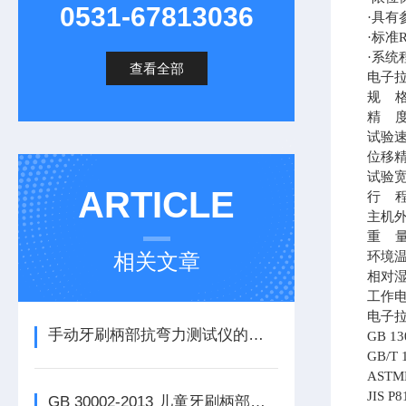
0531-67813036
·具
·标准
·系统
查看全部
电子
规
精
试验
位移
试验
ARTICLE
行
主机
重
相关文章
环境
相对
工作
电子
手动牙刷柄部抗弯力测试仪的试验方法及应用 GB/T 19342-2024
GB 1
GB/T 
ASTM
JIS P
GB 30002-2013 儿童牙刷柄部抗弯力测试仪的试验方法