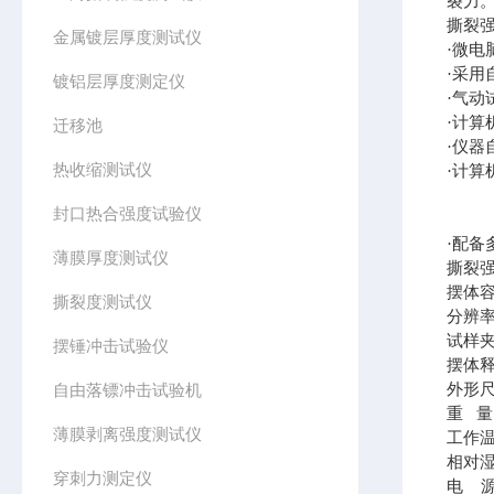
裂力
撕裂
金属镀层厚度测试仪
·微电
·采
镀铝层厚度测定仪
·气
·计
迁移池
·仪
热收缩测试仪
·计
封口热合强度试验仪
·配
薄膜厚度测试仪
撕裂
摆体
撕裂度测试仪
分辨
试样
摆锤冲击试验仪
摆体
自由落镖冲击试验机
外形
重
量
薄膜剥离强度测试仪
工作
相对
穿刺力测定仪
电