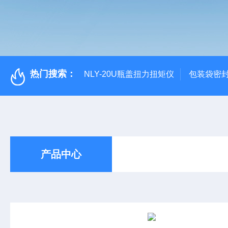
热门搜索：
NLY-20U瓶盖扭力扭矩仪
包装袋密
产品中心