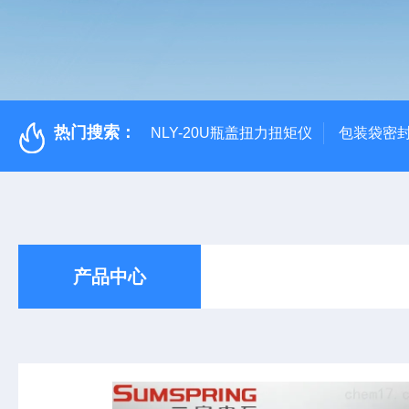
热门搜索：
NLY-20U瓶盖扭力扭矩仪
包装袋密
产品中心