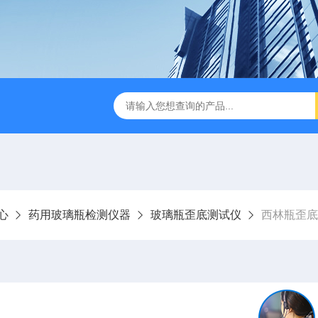
试仪YBB00332002
金属箔片摆锤冲击测定仪
纸箱抗
心
药用玻璃瓶检测仪器
玻璃瓶歪底测试仪
西林瓶歪底