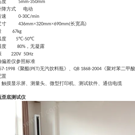
高度
5mm-350mm
升降方式
电动
转速
0-30C/min
尺寸
×
×
长宽高
436mm
320mm
690mm(
)
量
67kg
温度
℃
℃
5
-50
湿度
，无凝露
80%
源
220V 50Hz
轴偏差仪
参照标准
《聚酯
无汽饮料瓶》、
《聚对苯二甲
57-1998
(PET)
QB 1868-2004
配置
、触摸显示屏、测量头、微型打印机、测试软件、通信电缆
瓶歪底测试仪