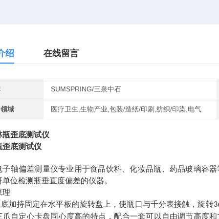
介绍
在线留言
牌
SUMSPRING/三泉中石
用领域
医疗卫生,生物产业,包装/造纸/印刷,纺织/印染,电气
瓶歪底测试仪
电子轴偏差测量仪专业用于食品饮料、化妆品瓶、药品玻璃容器
研单位检测瓶垂直度偏差的仪器。
原理
瓶底加持固定在水平板的旋转盘上，使瓶口与千分表接触，旋转
3
三爪自定心卡盘同心度高的特点，配合一套可以自由调节高度和