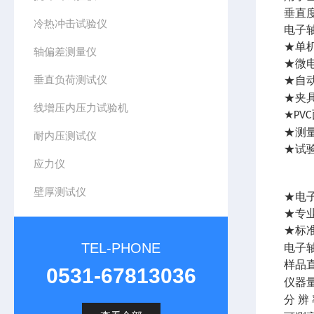
垂直
冷热冲击试验仪
电子
★单
轴偏差测量仪
★微
垂直负荷测试仪
★自
★夹
线增压内压力试验机
★
PVC
★测
耐内压测试仪
★试
应力仪
壁厚测试仪
★电
★专
★标
TEL-PHONE
电子
样品
0531-67813036
仪器
分
辨