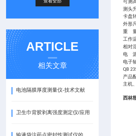
查看全部
可测
测头
卡盘
外形
重
工作
ARTICLE
相对
电
电子
相关文章
QB 23
产品
主机
电池隔膜厚度测量仪-技术文献
西林
卫生巾背胶剥离强度测定仪/应用
输液袋注药点密封性测试仪的解析与仪器应用 YBB00342002-2015