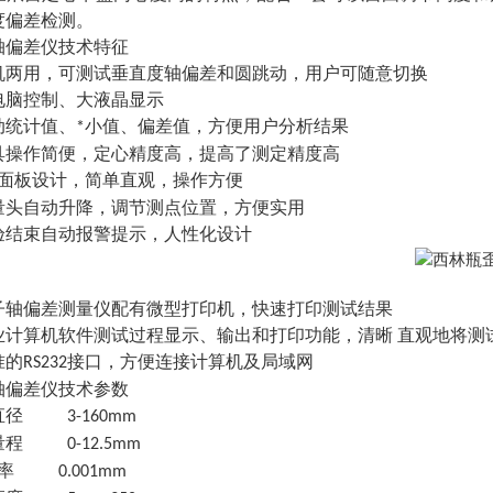
度偏差检测。
轴偏差仪技术特征
机两用，可测试垂直度轴偏差和圆跳动，用户可随意切换
电脑控制、大液晶显示
动统计值、
小值、偏差值，方便用户分析结果
*
具操作简便，定心精度高，提高了测定精度高
面板设计，简单直观，操作方便
量头自动升降，调节测点位置，方便实用
验结束自动报警提示，人性化设计
子轴偏差测量仪配有微型打印机，快速打印测试结果
业计算机软件测试过程显示、输出和打印功能，清晰 直观地将测
准的
接口，方便连接计算机及局域网
RS232
轴偏差仪
技术参数
直径
3-160mm
量程
0-12.5mm
率
0.001mm