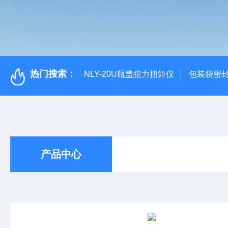
热门搜索：
NLY-20U瓶盖扭力扭矩仪
包装袋密
产品中心