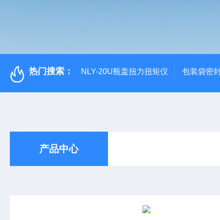
热门搜索：
NLY-20U瓶盖扭力扭矩仪
包装袋密
产品中心