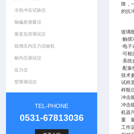
降，
冷热冲击试验仪
的抗
轴偏差测量仪
玻璃
垂直负荷测试仪
·触
线增压内压力试验机
·电
·可
耐内压测试仪
·系
·配
应力仪
技术
壁厚测试仪
试样
样瓶
冲击
冲击
TEL-PHONE
机器
0531-67813036
重
工作