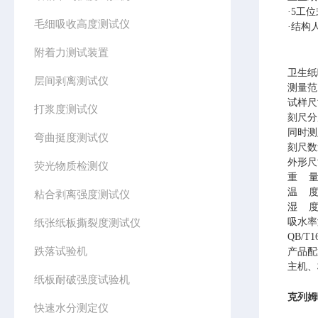
·
5
工位
毛细吸收高度测试仪
·结构
附着力测试装置
卫生纸
层间剥离测试仪
测量范
试样尺
打浆度测试仪
刻尺分
同时测
弯曲挺度测试仪
刻尺数
外形尺
荧光物质检测仪
重
温
粘合剥离强度测试仪
湿
纸张纸板撕裂度测试仪
吸水率
QB/T1
跌落试验机
产品配
主机、
纸板耐破强度试验机
克列姆
快速水分测定仪