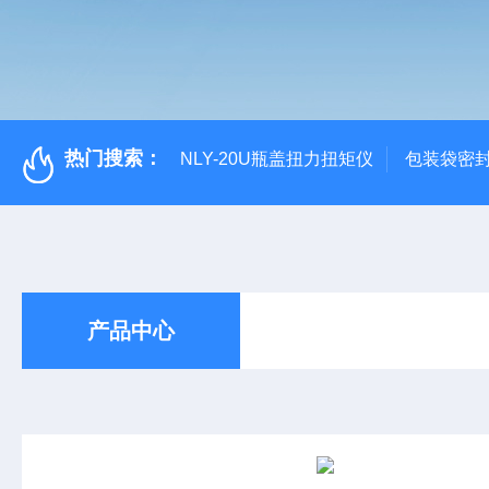
热门搜索：
NLY-20U瓶盖扭力扭矩仪
包装袋密
产品中心