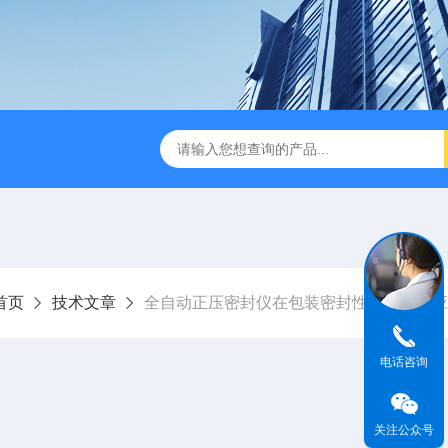
试仪YBB00332002
金属箔片摆锤冲击测定仪
纸箱抗
首页
技术文章
全自动正压密封仪在包装密封性检测中的应
电话咨询
关注公众号