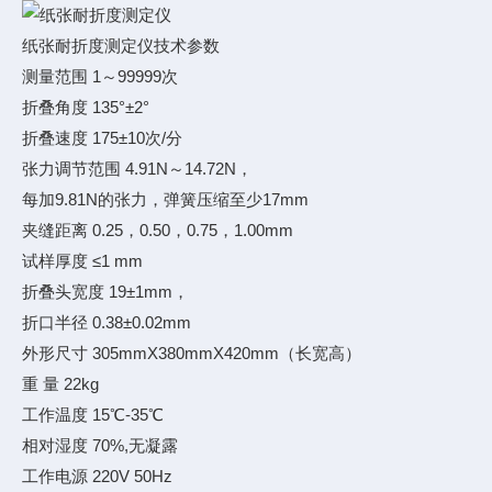
纸张耐折度测定仪
技术参数
测量范围 1～99999次
折叠角度 135°±2°
折叠速度 175±10次/分
张力调节范围 4.91N～14.72N，
每加9.81N的张力，弹簧压缩至少17mm
夹缝距离 0.25，0.50，0.75，1.00mm
试样厚度 ≤1 mm
折叠头宽度 19±1mm，
折口半径 0.38±0.02mm
外形尺寸 305mmX380mmX420mm（长宽高）
重 量 22kg
工作温度 15℃-35℃
相对湿度 70%,无凝露
工作电源 220V 50Hz